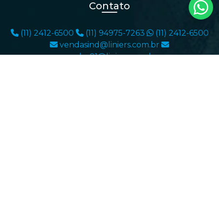
Contato
(11) 2412-6500
(11) 94975-7263
(11) 2412-6500
vendasind@liniers.com.br
vendas01@liniers.com.br
Endereço
Rua Prefeito Olivier Ramos Nogueira 175
Cidade Industrial Satélite de São Paulo Guarulhos -
SP
CEP: 07222-170