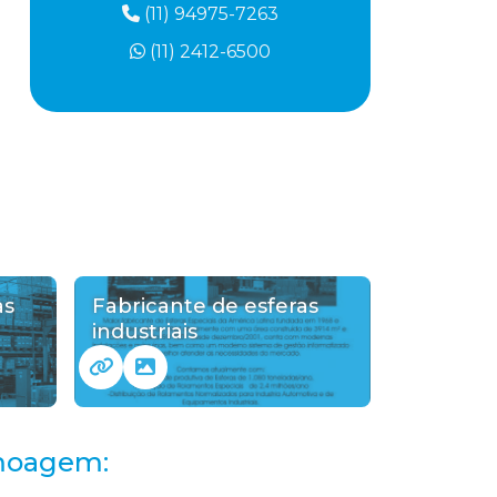
(11) 94975-7263
(11) 2412-6500
as
Fabricante de esferas
industriais
 moagem: