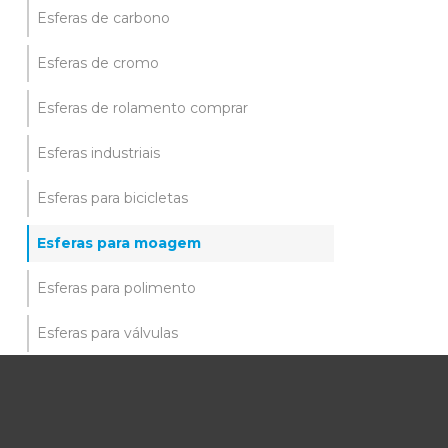
Esferas de carbono
Esferas de cromo
Esferas de rolamento comprar
Esferas industriais
Esferas para bicicletas
Esferas para moagem
Esferas para polimento
Esferas para válvulas
Fábrica de esferas de aço
Fabricação de esferas de rolamentos