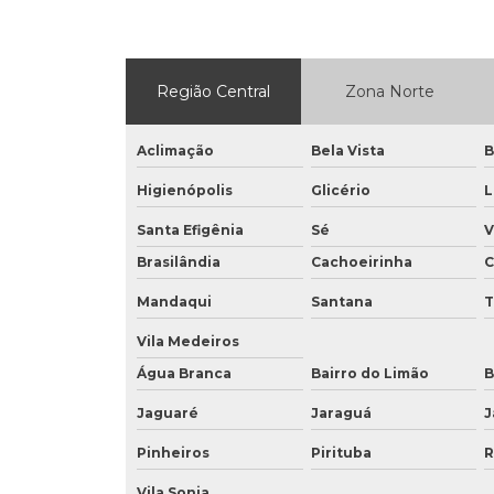
Região Central
Zona Norte
Aclimação
Bela Vista
B
Higienópolis
Glicério
L
Santa Efigênia
Sé
V
Brasilândia
Cachoeirinha
C
Mandaqui
Santana
Vila Medeiros
Água Branca
Bairro do Limão
B
Jaguaré
Jaraguá
J
Pinheiros
Pirituba
R
Vila Sonia