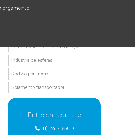
Fabricante de esferas de aço
um orçamento.
Fabricante de esferas industriais
Fornecedor de esferas
Fornecedores de esferas de aço
Indústria de esferas
Rodízio para nória
Rolamento transportador
Entre em contato
(11) 2412-6500