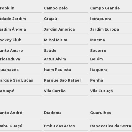
rooklin
Campo Belo
Campo Grande
idade Jardim
Grajaú
Ibirapuera
ardim Ângela
Jardim América
Jardim Europa
ockey Club
M'Boi Mirim
Moema
anto Amaro
Saúde
Socorro
ricanduva
Artur Alvim
Belém
uianazes
Itaim Paulista
Itaquera
arque São Lucas
Parque São Rafael
Penha
atuapé
Vila Carrão
Vila Curuçá
anto André
Diadema
Guarulhos
mbu Guaçú
Embu das Artes
Itapecerica da Serra