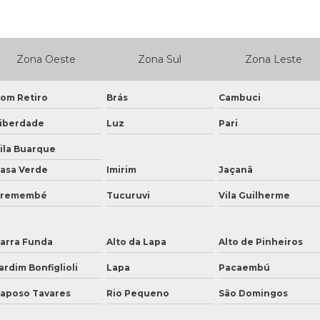
Zona Oeste
Zona Sul
Zona Leste
om Retiro
Brás
Cambuci
iberdade
Luz
Pari
ila Buarque
asa Verde
Imirim
Jaçanã
Tremembé
Tucuruvi
Vila Guilherme
arra Funda
Alto da Lapa
Alto de Pinheiros
ardim Bonfiglioli
Lapa
Pacaembú
aposo Tavares
Rio Pequeno
São Domingos