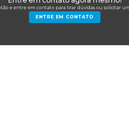
Entre em contato agora mesmo!
tão e entre em contato para tirar dúvidas ou solicitar 
ENTRE EM CONTATO