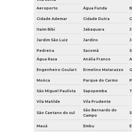
Aeroporto
Água Funda
B
Cidade Ademar
Cidade Dutra
C
Itaim Bibi
Jabaquara
J
Jardim São Luiz
Jardins
J
Pedreira
Sacomã
S
Água Rasa
Anália Franco
A
Engenheiro Goulart
Ermelino Matarazzo
G
Moóca
Parque do Carmo
P
São Miguel Paulista
Sapopemba
T
Vila Matilde
Vila Prudente
São Bernardo do
São Caetano do sul
S
Campo
Mauá
Embu
E