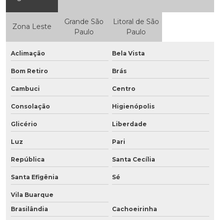
Grande São
Litoral de São
Zona Leste
Paulo
Paulo
Aclimação
Bela Vista
Bom Retiro
Brás
Cambuci
Centro
Consolação
Higienópolis
Glicério
Liberdade
Luz
Pari
República
Santa Cecília
Santa Efigênia
Sé
Vila Buarque
Brasilândia
Cachoeirinha