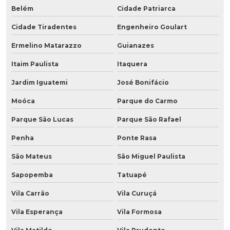
Belém
Cidade Patriarca
Cidade Tiradentes
Engenheiro Goulart
Ermelino Matarazzo
Guianazes
Itaim Paulista
Itaquera
Jardim Iguatemi
José Bonifácio
Moóca
Parque do Carmo
Parque São Lucas
Parque São Rafael
Penha
Ponte Rasa
São Mateus
São Miguel Paulista
Sapopemba
Tatuapé
Vila Carrão
Vila Curuçá
Vila Esperança
Vila Formosa