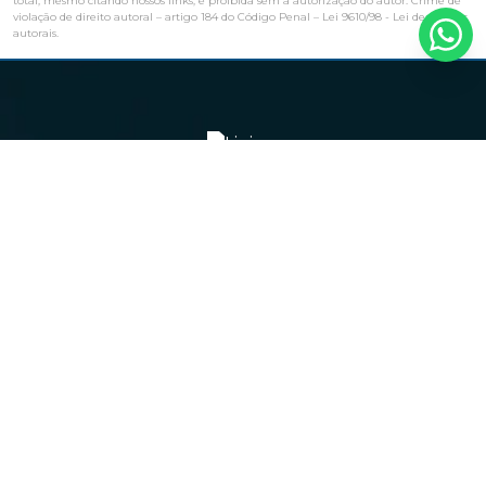
total, mesmo citando nossos links, é proibida sem a autorização do autor. Crime de
violação de direito autoral – artigo 184 do Código Penal –
Lei 9610/98 - Lei de direitos
autorais
.
Navegação
HOME
EMPRESA
PRODUTOS
BLOG
REPRESENTANTES