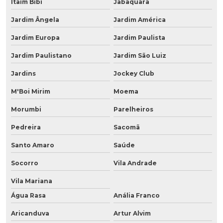
Itaim Bibi
Jabaquara
Jardim Ângela
Jardim América
Jardim Europa
Jardim Paulista
Jardim Paulistano
Jardim São Luiz
Jardins
Jockey Club
M'Boi Mirim
Moema
Morumbi
Parelheiros
Pedreira
Sacomã
Santo Amaro
Saúde
Socorro
Vila Andrade
Vila Mariana
Água Rasa
Anália Franco
Aricanduva
Artur Alvim