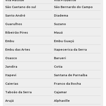
Vila Matilde
Vila Prudente
São Caetano do sul
São Bernardo do Campo
Santo André
Diadema
Guarulhos
Suzano
Ribeirão Pires
Mauá
Embu
Embu Guaçú
Embu das Artes
Itapecerica da Serra
Osasco
Barueri
Jandira
Cotia
Itapevi
Santana de Parnaíba
Caierias
Franco da Rocha
Taboão da Serra
Cajamar
Arujá
Alphaville