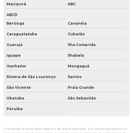
Mairiporã
ABC
ABCD
Bertioga
Cananéia
Caraguatatuba
Cubatão
Guarujá
Ilha Comprida
Iguape
Ilhabela
Itanhaém
Mongaguá
Riviera de São Lourenço
Santos
São Vicente
Praia Grande
Ubatuba
São Sebastião
Peruíbe
O conteúdo do texto desta página é de direito reservado. Sua reprodução, parcial ou