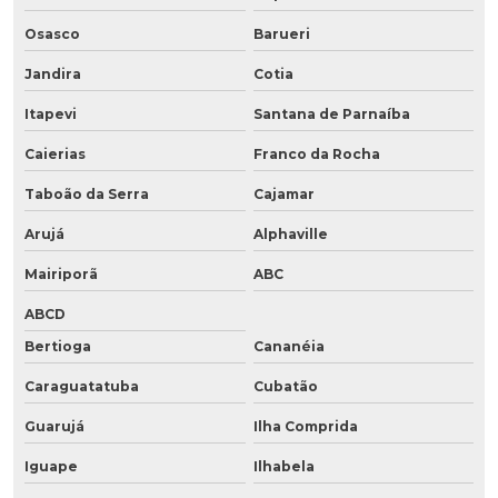
Osasco
Barueri
Jandira
Cotia
Itapevi
Santana de Parnaíba
Caierias
Franco da Rocha
Taboão da Serra
Cajamar
Arujá
Alphaville
Mairiporã
ABC
ABCD
Bertioga
Cananéia
Caraguatatuba
Cubatão
Guarujá
Ilha Comprida
Iguape
Ilhabela