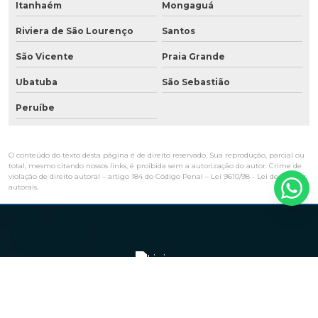
Itanhaém
Mongaguá
Riviera de São Lourenço
Santos
São Vicente
Praia Grande
Ubatuba
São Sebastião
Peruíbe
O conteúdo do texto desta página é de direito reservado. Sua reprodução, parcial ou
total, mesmo citando nossos links, é proibida sem a autorização do autor. Crime de
violação de direito autoral – artigo 184 do Código Penal –
Lei 9610/98 - Lei de direitos
autorais
.
Navegação