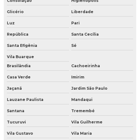
Consolação
Higienópolis
Glicério
Liberdade
Luz
Pari
República
Santa Cecília
Santa Efigênia
Sé
Vila Buarque
Brasilândia
Cachoeirinha
Casa Verde
Imirim
Jaçanã
Jardim São Paulo
Lauzane Paulista
Mandaqui
Santana
Tremembé
Tucuruvi
Vila Guilherme
Vila Gustavo
Vila Maria