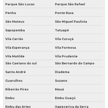
Parque São Lucas
Parque São Rafael
Penha
Ponte Rasa
São Mateus
São Miguel Paulista
Sapopemba
Tatuapé
Vila Carrão
Vila Curuçá
Vila Esperança
Vila Formosa
Vila Matilde
Vila Prudente
São Caetano do sul
São Bernardo do Campo
Santo André
Diadema
Guarulhos
Suzano
Ribeirão Pires
Mauá
Embu
Embu Guaçú
Embu das Artes
Itapecerica da Serra