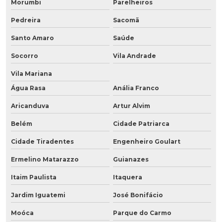
Morumbi
Parelheiros
Pedreira
Sacomã
Santo Amaro
Saúde
Socorro
Vila Andrade
Vila Mariana
Água Rasa
Anália Franco
Aricanduva
Artur Alvim
Belém
Cidade Patriarca
Cidade Tiradentes
Engenheiro Goulart
Ermelino Matarazzo
Guianazes
Itaim Paulista
Itaquera
Jardim Iguatemi
José Bonifácio
Moóca
Parque do Carmo