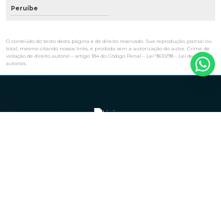
Peruíbe
O conteúdo do texto desta página é de direito reservado. Sua reprodução, parcial ou
total, mesmo citando nossos links, é proibida sem a autorização do autor. Crime de
violação de direito autoral – artigo 184 do Código Penal –
Lei 9610/98 - Lei de direitos
autorais
.
Navegação
HOME
EMPRESA
PRODUTOS