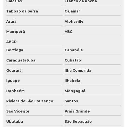
Caierias
Franco da Rocha
Taboão da Serra
Cajamar
Arujá
Alphaville
Mairiporã
ABC
ABCD
Bertioga
Cananéia
Caraguatatuba
Cubatão
Guarujá
Ilha Comprida
Iguape
Ilhabela
Itanhaém
Mongaguá
Riviera de São Lourenço
Santos
São Vicente
Praia Grande
Ubatuba
São Sebastião