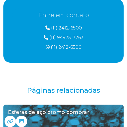
Entre em contato
(11) 2412-6500
(11) 94975-7263
(11) 2412-6500
Páginas relacionadas
Esferas de aço cromo comprar