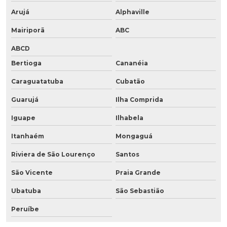
Arujá
Alphaville
Mairiporã
ABC
ABCD
Bertioga
Cananéia
Caraguatatuba
Cubatão
Guarujá
Ilha Comprida
Iguape
Ilhabela
Itanhaém
Mongaguá
Riviera de São Lourenço
Santos
São Vicente
Praia Grande
Ubatuba
São Sebastião
Peruíbe