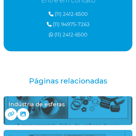
Entre em contato
(11) 2412-6500
(11) 94975-7263
(11) 2412-6500
Páginas relacionadas
Indústria de esferas