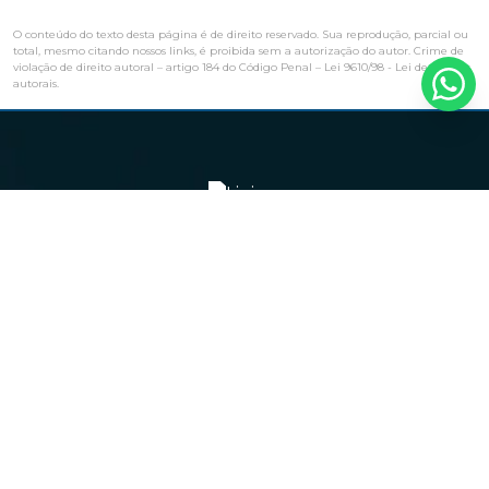
O conteúdo do texto desta página é de direito reservado. Sua reprodução, parcial ou
total, mesmo citando nossos links, é proibida sem a autorização do autor. Crime de
violação de direito autoral – artigo 184 do Código Penal –
Lei 9610/98 - Lei de direitos
autorais
.
Navegação
HOME
EMPRESA
PRODUTOS
BLOG