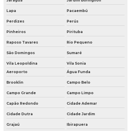
Jaraguá
Jardim Bonfiglioli
Lapa
Pacaembú
Perdizes
Perús
Pinheiros
Pirituba
Raposo Tavares
Rio Pequeno
São Domingos
Sumaré
Vila Leopoldina
Vila Sonia
Aeroporto
Água Funda
Brooklin
Campo Belo
Campo Grande
Campo Limpo
Capão Redondo
Cidade Ademar
Cidade Dutra
Cidade Jardim
Grajaú
Ibirapuera