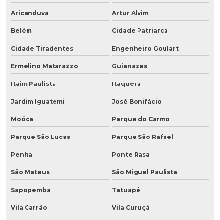
Aricanduva
Artur Alvim
Belém
Cidade Patriarca
Cidade Tiradentes
Engenheiro Goulart
Ermelino Matarazzo
Guianazes
Itaim Paulista
Itaquera
Jardim Iguatemi
José Bonifácio
Moóca
Parque do Carmo
Parque São Lucas
Parque São Rafael
Penha
Ponte Rasa
São Mateus
São Miguel Paulista
Sapopemba
Tatuapé
Vila Carrão
Vila Curuçá