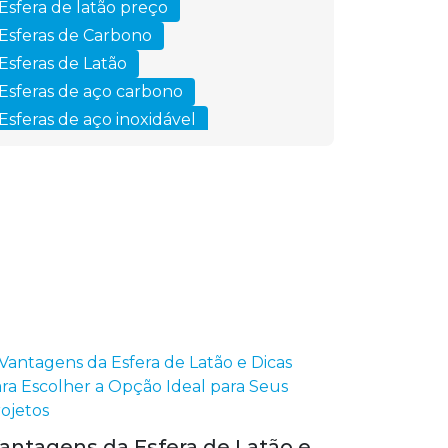
Esfera de latão preço
Esferas de Carbono
Esferas de Latão
Esferas de aço carbono
Esferas de aço inoxidável
Esferas para válvulas
Indústria de esferas
Rolamento transportador
Usinagem de peças de aço
antagens da Esfera de Latão e