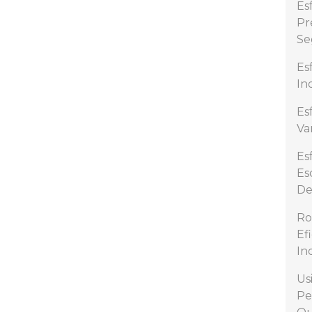
Es
Pr
Se
Es
In
Es
Va
Es
Es
De
Ro
Ef
In
Us
Pe