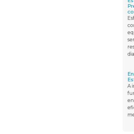
Es
Pr
co
Es
co
eq
se
re
dia
En
Es
A 
fu
en
ef
me