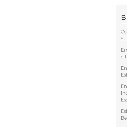
B
Co
Se
Em
o 
En
Es
En
In
Es
Es
Be