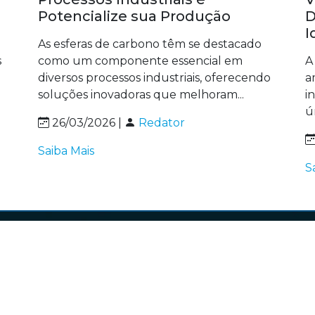
Potencialize sua Produção
D
I
As esferas de carbono têm se destacado
s
como um componente essencial em
A
diversos processos industriais, oferecendo
a
soluções inovadoras que melhoram...
i
ú
26/03/2026 |
Redator
Saiba Mais
S
egação
Contato
(11) 2412-6500
(11) 949
E