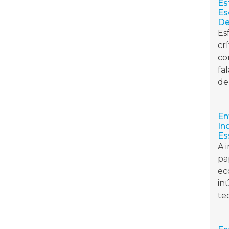
Es
Es
D
Es
cr
co
fa
de 
En
In
Es
A 
pa
ec
in
tec