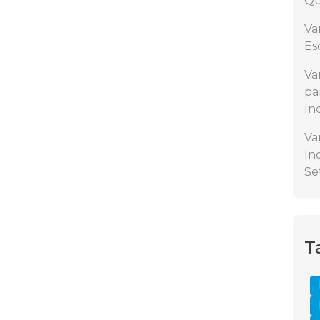
Qu
Va
Es
Va
pa
In
Va
In
Se
T