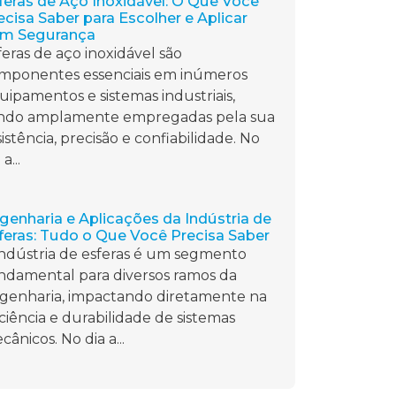
feras de Aço Inoxidável: O Que Você
ecisa Saber para Escolher e Aplicar
m Segurança
feras de aço inoxidável são
mponentes essenciais em inúmeros
uipamentos e sistemas industriais,
ndo amplamente empregadas pela sua
sistência, precisão e confiabilidade. No
 a...
genharia e Aplicações da Indústria de
feras: Tudo o Que Você Precisa Saber
indústria de esferas é um segmento
ndamental para diversos ramos da
genharia, impactando diretamente na
iciência e durabilidade de sistemas
cânicos. No dia a...